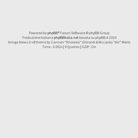
Powered by
phpBB
® Forum Software © phpBB Group
Traduzione Italiana
phpBBItalia.net
basata su phpBB.it 2010
Amiga News.it v8 theme by Carmen "Khaleesi" Ghirardi & Riccardo "ikir" Merlo
Time : 0.052s | 9 Queries | GZIP : On