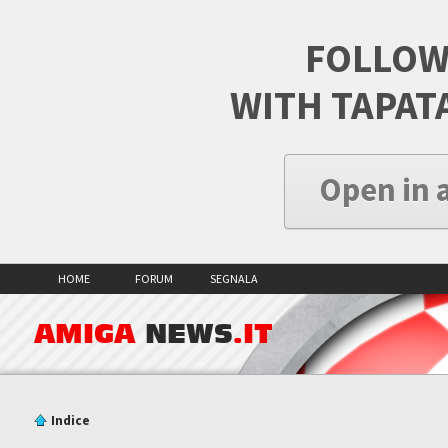
FOLLOW
WITH TAPAT
Open in 
HOME
FORUM
SEGNALA
AMIGA
NEWS
.IT
Indice