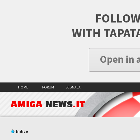
FOLLOW
WITH TAPAT
Open in 
HOME
FORUM
SEGNALA
AMIGA
NEWS
.IT
Indice