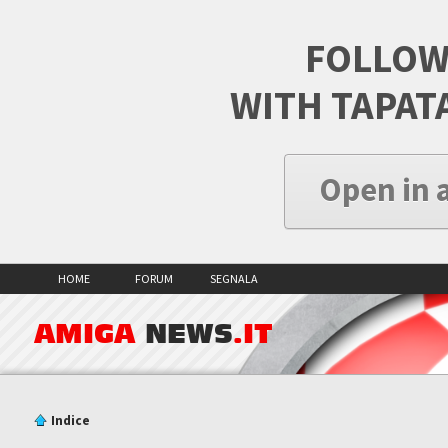
FOLLOW
WITH TAPAT
Open in 
HOME
FORUM
SEGNALA
AMIGA
NEWS
.IT
Indice