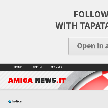
FOLLOW
WITH TAPAT
Open in 
HOME
FORUM
SEGNALA
AMIGA
NEWS
.IT
Indice