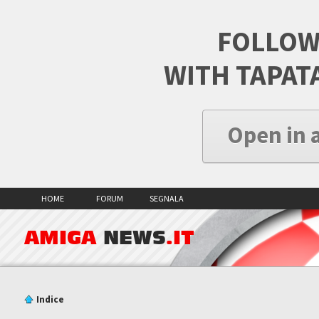
FOLLOW
WITH TAPAT
Open in 
HOME
FORUM
SEGNALA
AMIGA
NEWS
.IT
Indice