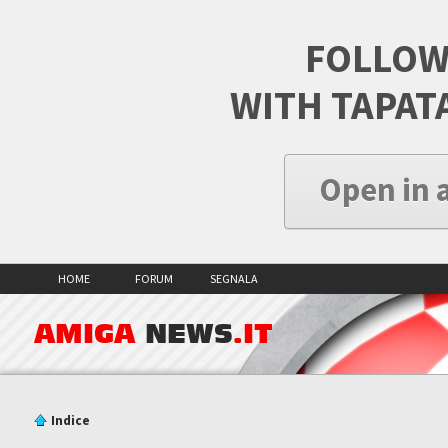
FOLLOW
WITH TAPAT
Open in 
HOME
FORUM
SEGNALA
AMIGA
NEWS
.IT
Indice