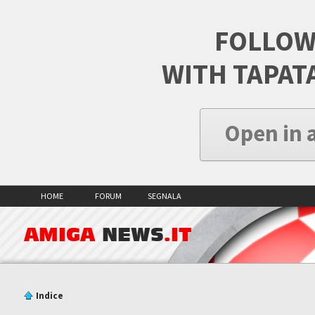
FOLLOW
WITH TAPAT
Open in 
HOME
FORUM
SEGNALA
AMIGA
NEWS
.IT
Indice