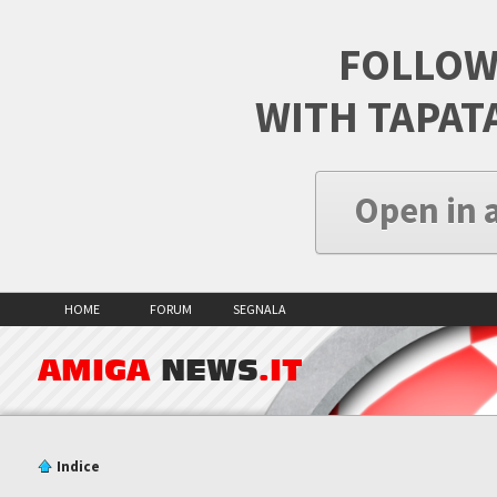
FOLLOW
WITH TAPAT
Open in 
HOME
FORUM
SEGNALA
AMIGA
NEWS
.IT
Indice