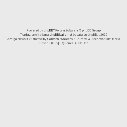
Powered by
phpBB
® Forum Software © phpBB Group
Traduzione Italiana
phpBBItalia.net
basata su phpBB.it 2010
Amiga News.it v8 theme by Carmen "Khaleesi" Ghirardi & Riccardo "ikir" Merlo
Time : 0.036s | 9 Queries | GZIP : On