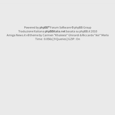
Powered by
phpBB
® Forum Software © phpBB Group
Traduzione Italiana
phpBBItalia.net
basata su phpBB.it 2010
Amiga News.it v8 theme by Carmen "Khaleesi" Ghirardi & Riccardo "ikir" Merlo
Time : 0.056s | 9 Queries | GZIP : On