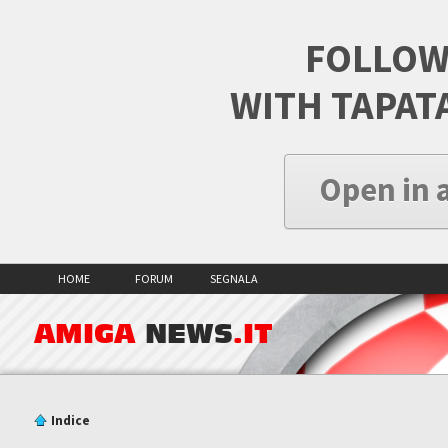
FOLLOW
WITH TAPAT
Open in 
HOME
FORUM
SEGNALA
AMIGA
NEWS
.IT
Indice