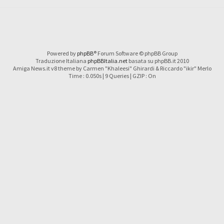
Powered by
phpBB
® Forum Software © phpBB Group
Traduzione Italiana
phpBBItalia.net
basata su phpBB.it 2010
Amiga News.it v8 theme by Carmen "Khaleesi" Ghirardi & Riccardo "ikir" Merlo
Time : 0.050s | 9 Queries | GZIP : On