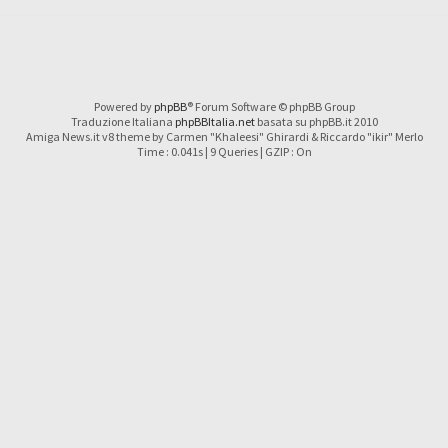
Powered by
phpBB
® Forum Software © phpBB Group
Traduzione Italiana
phpBBItalia.net
basata su phpBB.it 2010
Amiga News.it v8 theme by Carmen "Khaleesi" Ghirardi & Riccardo "ikir" Merlo
Time : 0.041s | 9 Queries | GZIP : On