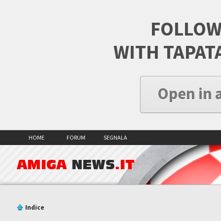
FOLLOW
WITH TAPAT
Open in 
HOME
FORUM
SEGNALA
AMIGA
NEWS
.IT
Indice