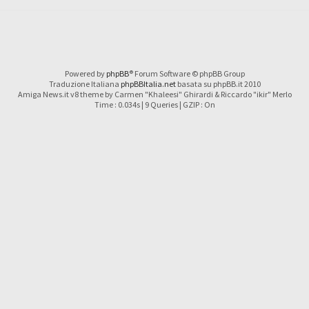
Powered by
phpBB
® Forum Software © phpBB Group
Traduzione Italiana
phpBBItalia.net
basata su phpBB.it 2010
Amiga News.it v8 theme by Carmen "Khaleesi" Ghirardi & Riccardo "ikir" Merlo
Time : 0.034s | 9 Queries | GZIP : On