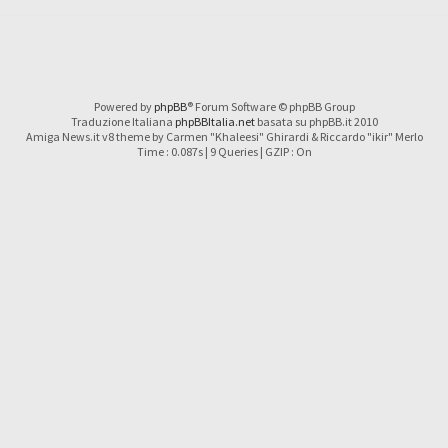
Powered by
phpBB
® Forum Software © phpBB Group
Traduzione Italiana
phpBBItalia.net
basata su phpBB.it 2010
Amiga News.it v8 theme by Carmen "Khaleesi" Ghirardi & Riccardo "ikir" Merlo
Time : 0.087s | 9 Queries | GZIP : On