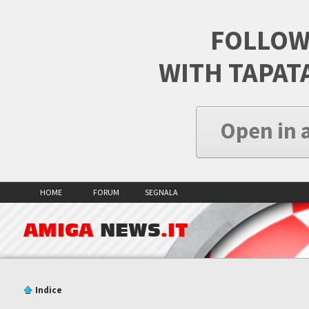
FOLLOW
WITH TAPAT
Open in 
HOME
FORUM
SEGNALA
AMIGA
NEWS
.IT
Indice