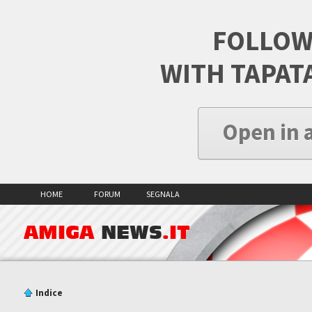
FOLLOW
WITH TAPAT
Open in 
HOME
FORUM
SEGNALA
AMIGA
NEWS
.IT
Indice