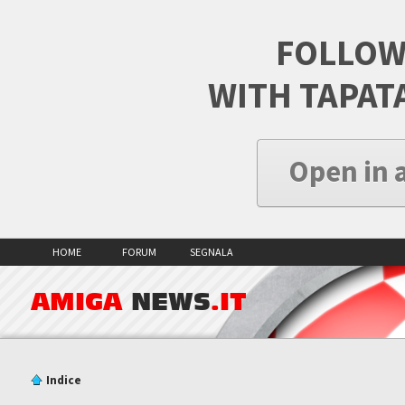
FOLLOW
WITH TAPAT
Open in 
HOME
FORUM
SEGNALA
AMIGA
NEWS
.IT
Indice