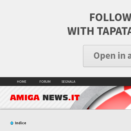
FOLLOW
WITH TAPAT
Open in 
HOME
FORUM
SEGNALA
AMIGA
NEWS
.IT
Indice