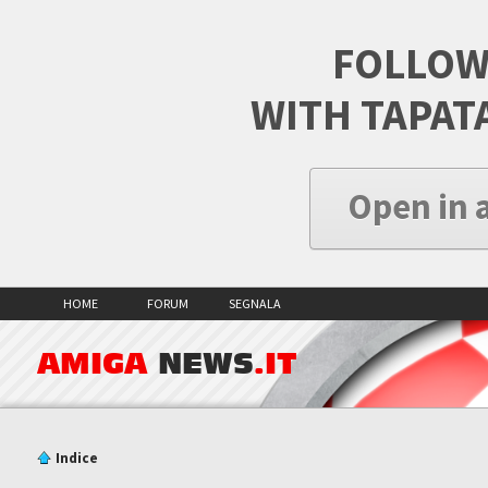
FOLLOW
WITH TAPAT
Open in 
HOME
FORUM
SEGNALA
AMIGA
NEWS
.IT
Indice