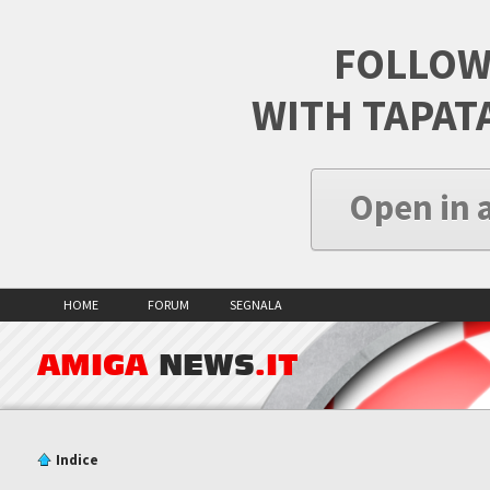
FOLLOW
WITH TAPAT
Open in 
HOME
FORUM
SEGNALA
AMIGA
NEWS
.IT
Indice