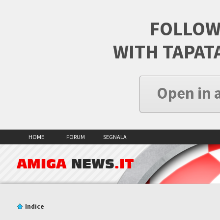
FOLLOW
WITH TAPAT
Open in 
HOME
FORUM
SEGNALA
AMIGA
NEWS
.IT
Indice