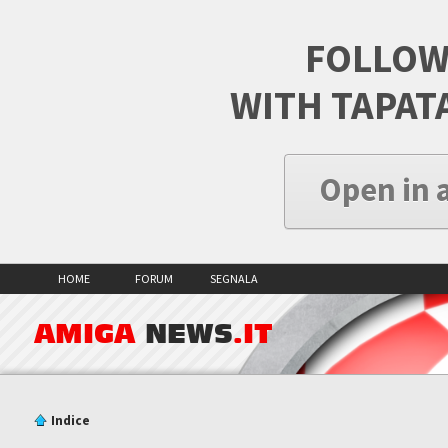
FOLLOW
WITH TAPAT
Open in 
HOME
FORUM
SEGNALA
AMIGA
NEWS
.IT
Indice