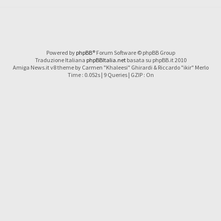
Powered by
phpBB
® Forum Software © phpBB Group
Traduzione Italiana
phpBBItalia.net
basata su phpBB.it 2010
Amiga News.it v8 theme by Carmen "Khaleesi" Ghirardi & Riccardo "ikir" Merlo
Time : 0.052s | 9 Queries | GZIP : On