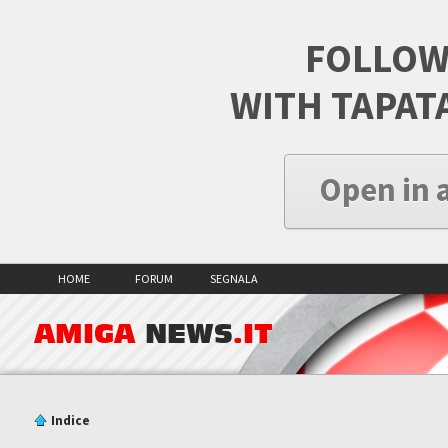
FOLLOW
WITH TAPAT
Open in 
HOME
FORUM
SEGNALA
AMIGA
NEWS
.IT
Indice