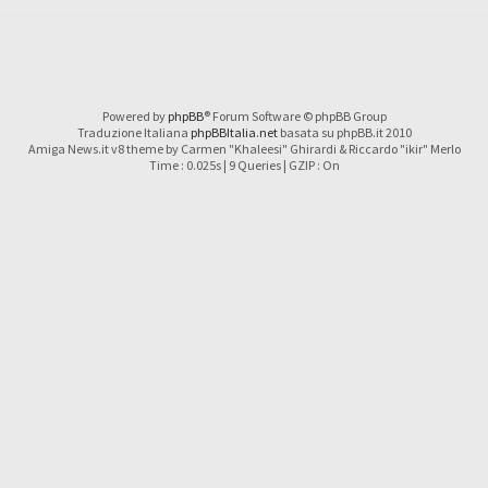
Powered by
phpBB
® Forum Software © phpBB Group
Traduzione Italiana
phpBBItalia.net
basata su phpBB.it 2010
Amiga News.it v8 theme by Carmen "Khaleesi" Ghirardi & Riccardo "ikir" Merlo
Time : 0.025s | 9 Queries | GZIP : On