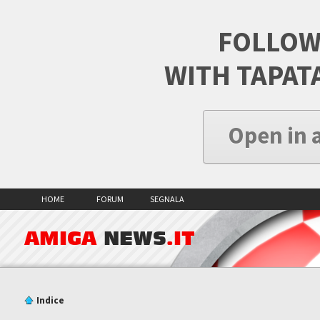
FOLLOW
WITH TAPAT
Open in 
HOME
FORUM
SEGNALA
AMIGA
NEWS
.IT
Indice