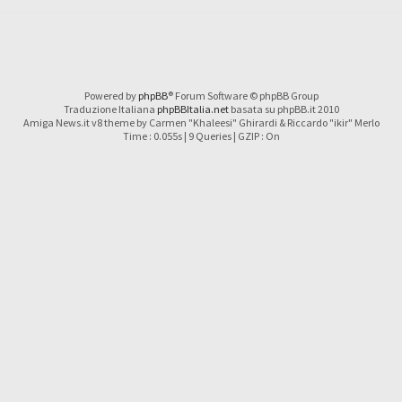
Powered by
phpBB
® Forum Software © phpBB Group
Traduzione Italiana
phpBBItalia.net
basata su phpBB.it 2010
Amiga News.it v8 theme by Carmen "Khaleesi" Ghirardi & Riccardo "ikir" Merlo
Time : 0.055s | 9 Queries | GZIP : On