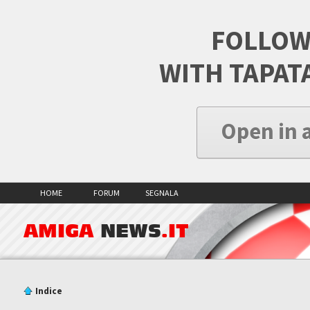
FOLLOW
WITH TAPAT
Open in 
HOME
FORUM
SEGNALA
AMIGA
NEWS
.IT
Indice