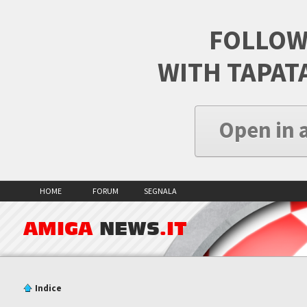
FOLLOW
WITH TAPAT
Open in 
HOME
FORUM
SEGNALA
AMIGA
NEWS
.IT
Indice