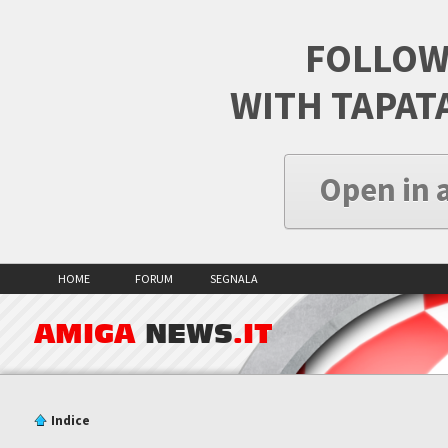
FOLLOW
WITH TAPAT
Open in 
HOME
FORUM
SEGNALA
AMIGA
NEWS
.IT
Indice