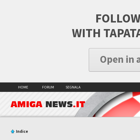
FOLLOW
WITH TAPAT
Open in 
HOME
FORUM
SEGNALA
AMIGA
NEWS
.IT
Indice