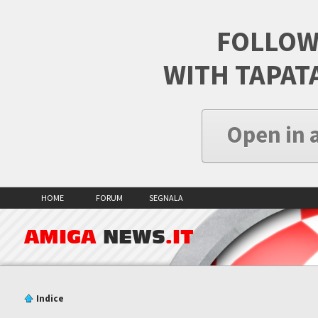
FOLLOW
WITH TAPAT
Open in 
HOME
FORUM
SEGNALA
AMIGA
NEWS
.IT
Indice