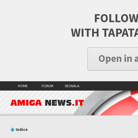
FOLLOW
WITH TAPAT
Open in 
HOME
FORUM
SEGNALA
AMIGA
NEWS
.IT
Indice