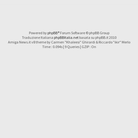
Powered by
phpBB
® Forum Software © phpBB Group
Traduzione Italiana
phpBBItalia.net
basata su phpBB.it 2010
Amiga News.it v8 theme by Carmen "Khaleesi" Ghirardi & Riccardo "ikir" Merlo
Time : 0.094s | 9 Queries | GZIP : On