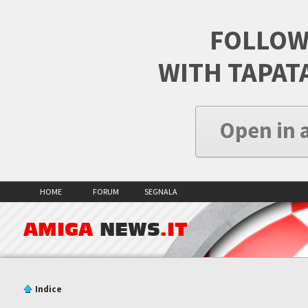
FOLLOW
WITH TAPAT
Open in 
HOME
FORUM
SEGNALA
AMIGA
NEWS
.IT
Indice