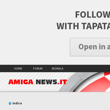
FOLLOW
WITH TAPAT
Open in 
HOME
FORUM
SEGNALA
AMIGA
NEWS
.IT
Indice