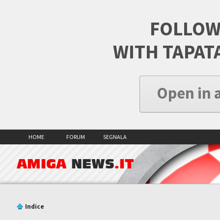
FOLLOW
WITH TAPAT
Open in 
HOME
FORUM
SEGNALA
AMIGA
NEWS
.IT
Indice