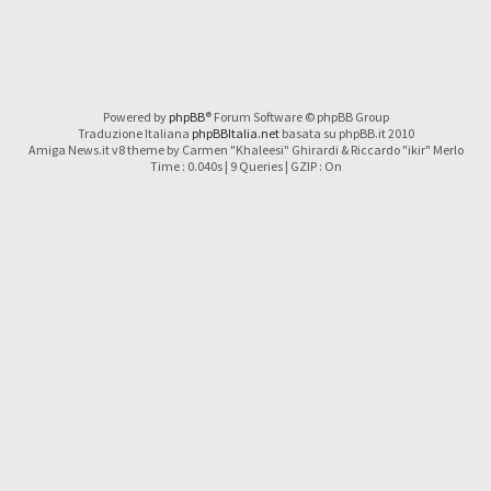
Powered by
phpBB
® Forum Software © phpBB Group
Traduzione Italiana
phpBBItalia.net
basata su phpBB.it 2010
Amiga News.it v8 theme by Carmen "Khaleesi" Ghirardi & Riccardo "ikir" Merlo
Time : 0.040s | 9 Queries | GZIP : On