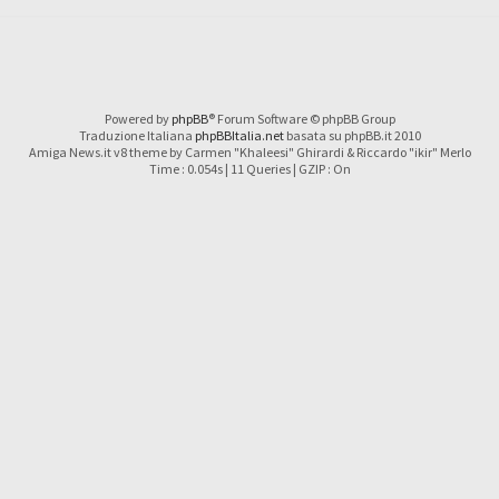
Powered by
phpBB
® Forum Software © phpBB Group
Traduzione Italiana
phpBBItalia.net
basata su phpBB.it 2010
Amiga News.it v8 theme by Carmen "Khaleesi" Ghirardi & Riccardo "ikir" Merlo
Time : 0.054s | 11 Queries | GZIP : On