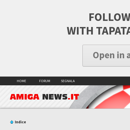
FOLLOW
WITH TAPAT
Open in 
HOME
FORUM
SEGNALA
AMIGA
NEWS
.IT
Indice