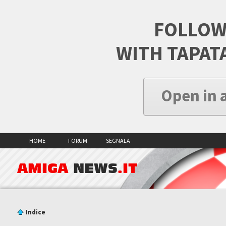
FOLLOW
WITH TAPAT
Open in 
HOME
FORUM
SEGNALA
AMIGA
NEWS
.IT
Indice