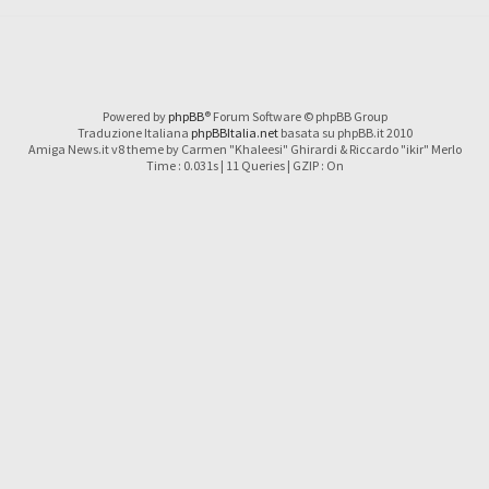
Powered by
phpBB
® Forum Software © phpBB Group
Traduzione Italiana
phpBBItalia.net
basata su phpBB.it 2010
Amiga News.it v8 theme by Carmen "Khaleesi" Ghirardi & Riccardo "ikir" Merlo
Time : 0.031s | 11 Queries | GZIP : On