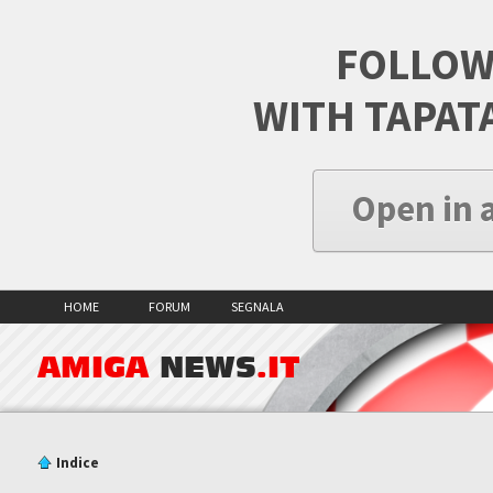
FOLLOW
WITH TAPAT
Open in 
HOME
FORUM
SEGNALA
AMIGA
NEWS
.IT
Indice