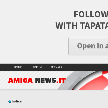
FOLLOW
WITH TAPAT
Open in 
HOME
FORUM
SEGNALA
AMIGA
NEWS
.IT
Indice