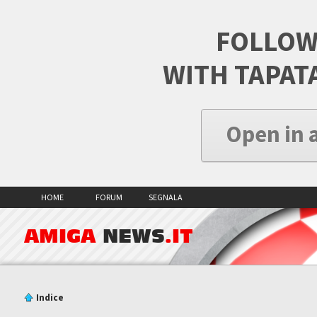
FOLLOW
WITH TAPAT
Open in 
HOME
FORUM
SEGNALA
AMIGA
NEWS
.IT
Indice