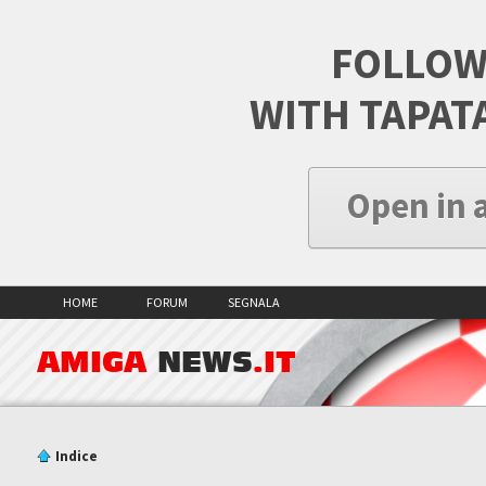
FOLLOW
WITH TAPAT
Open in 
HOME
FORUM
SEGNALA
AMIGA
NEWS
.IT
Indice