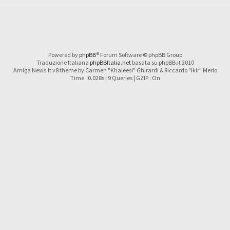
Powered by
phpBB
® Forum Software © phpBB Group
Traduzione Italiana
phpBBItalia.net
basata su phpBB.it 2010
Amiga News.it v8 theme by Carmen "Khaleesi" Ghirardi & Riccardo "ikir" Merlo
Time : 0.028s | 9 Queries | GZIP : On